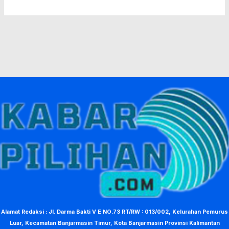
Alamat Redaksi : Jl. Darma Bakti V E NO.73 RT/RW : 013/002, Kelurahan Pemurus
Luar, Kecamatan Banjarmasin Timur, Kota Banjarmasin Provinsi Kalimantan