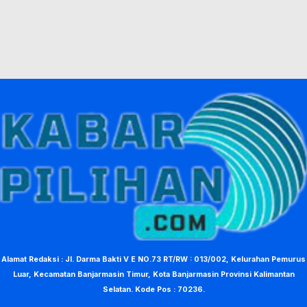
Alamat Redaksi : Jl. Darma Bakti V E NO.73 RT/RW : 013/002, Kelurahan Pemurus
Luar, Kecamatan Banjarmasin Timur, Kota Banjarmasin Provinsi Kalimantan
Selatan. Kode Pos : 70236.