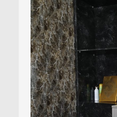
1.976
Pelajar
Balangan
Terdampak
Banjir,
Disdikbud
Salurkan
Bantuan