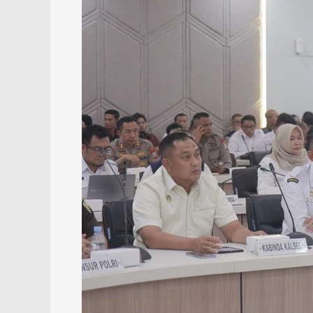
Wapres
RI