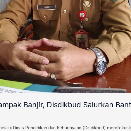
dampak Banjir, Disdikbud Salurkan Ban
lalui Dinas Pendidikan dan Kebudayaan (Disdikbud) memfokusk