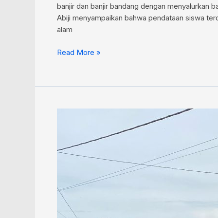
banjir dan banjir bandang dengan menyalurkan b
Abiji menyampaikan bahwa pendataan siswa terda
alam
Read More »
HSU
Dilanda
Banjir,
Bantuan
Mengalir
untuk
Warga
Terdampak