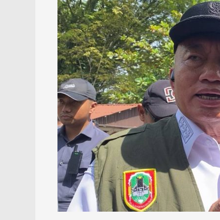
Sungai
Tabuk
Terendam,
Gubernur
Kalsel
Tinjau
Lokasi
Banjir