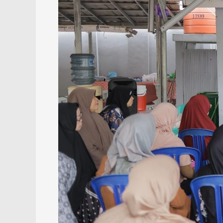
Ramadan
PT
SADP