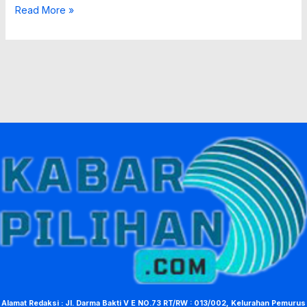
Read More »
Alamat Redaksi : Jl. Darma Bakti V E NO.73 RT/RW : 013/002, Kelurahan Pemurus