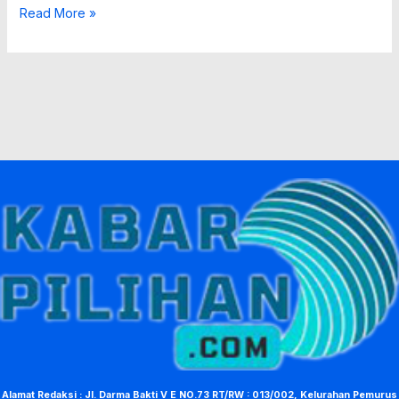
Read More »
Alamat Redaksi : Jl. Darma Bakti V E NO.73 RT/RW : 013/002, Kelurahan Pemurus