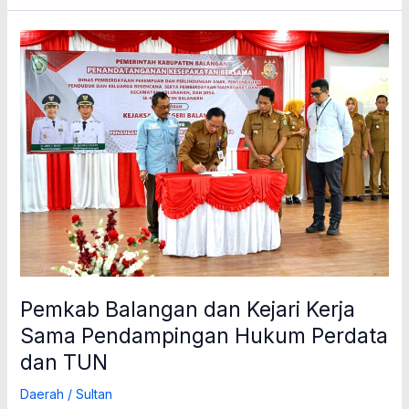
Pemkab
Balangan
dan
Kejari
Kerja
Sama
Pendampingan
Hukum
Perdata
dan
TUN
Pemkab Balangan dan Kejari Kerja
Sama Pendampingan Hukum Perdata
dan TUN
Daerah
/
Sultan