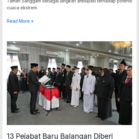
Taman Sanggam sebagai langkah antisipasi terhadap potensi
cuaca ekstrem.
Read More »
13
Pejabat
Baru
Balangan
Diberi
Tugas
Strategis
13 Pejabat Baru Balangan Diberi