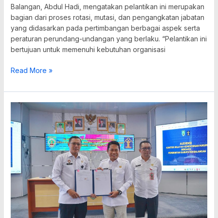
Balangan, Abdul Hadi, mengatakan pelantikan ini merupakan
bagian dari proses rotasi, mutasi, dan pengangkatan jabatan
yang didasarkan pada pertimbangan berbagai aspek serta
peraturan perundang-undangan yang berlaku. “Pelantikan ini
bertujuan untuk memenuhi kebutuhan organisasi
Read More »
Pemkab
Balangan-
Kemenkum
Kalsel
Kolaborasi
Perkuat
Regulasi
dan
Perlindungan
Inovasi