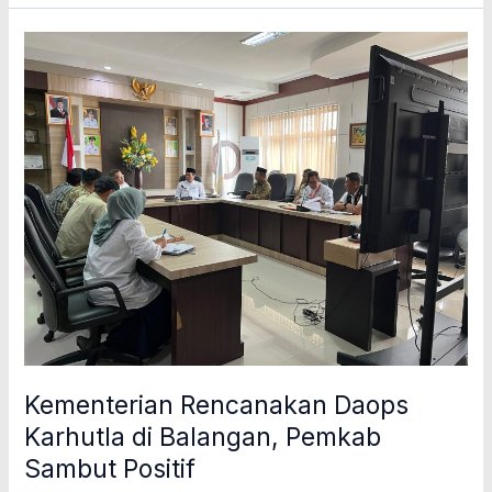
Kementerian
Rencanakan
Daops
Karhutla
di
Balangan,
Pemkab
Sambut
Positif
Kementerian Rencanakan Daops
Karhutla di Balangan, Pemkab
Sambut Positif