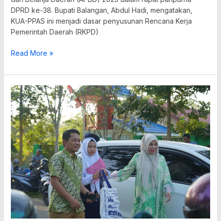
DPRD ke-38. Bupati Balangan, Abdul Hadi, mengatakan,
KUA-PPAS ini menjadi dasar penyusunan Rencana Kerja
Pemerintah Daerah (RKPD)
Read More »
Dukung
Gerakan
Ayah
Teladan,
Bupati
Balangan
Antar
Anak
di
Hari
Pertama
Sekolah