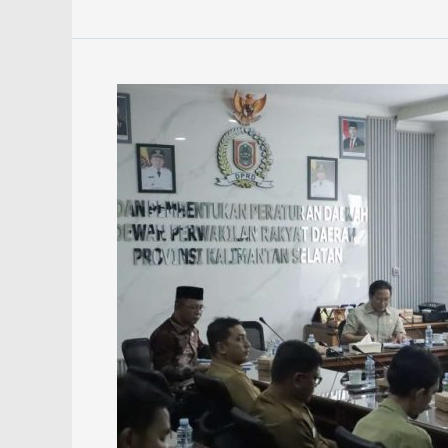
DPRD
Kalsel
Finalkan
22
Raperda
dalam
Prolegda
2026