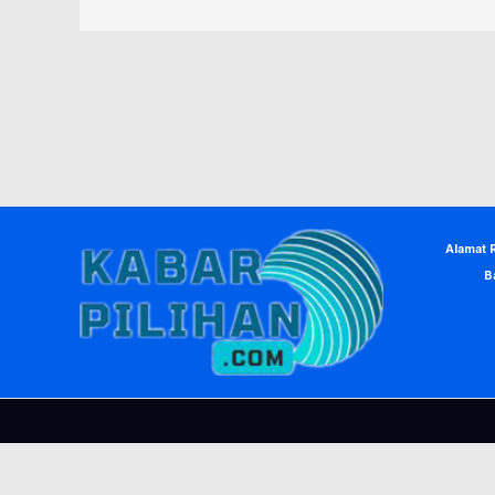
Alamat 
B
© Copyright 2026, KabarPilihan. Designed by
Nea Creative