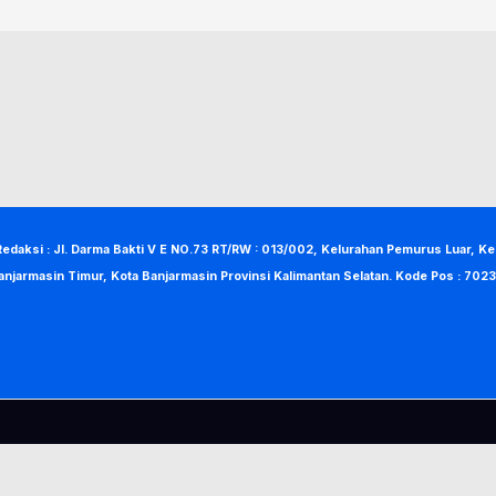
Redaksi : Jl. Darma Bakti V E NO.73 RT/RW : 013/002, Kelurahan Pemurus Luar, K
anjarmasin Timur, Kota Banjarmasin Provinsi Kalimantan Selatan. Kode Pos : 7023